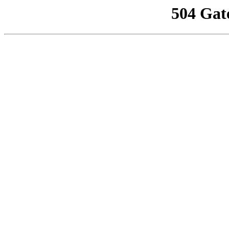
504 Gat