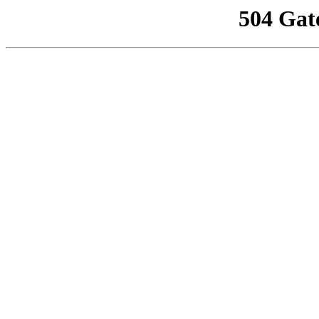
504 Gat