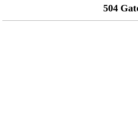
504 Gat