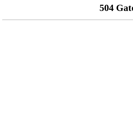
504 Gat