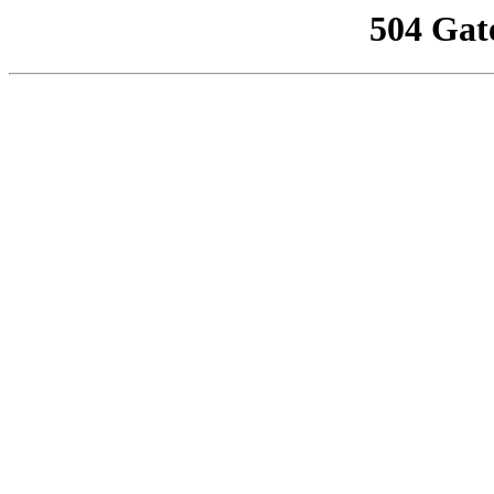
504 Gat