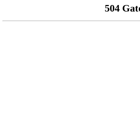
504 Gat