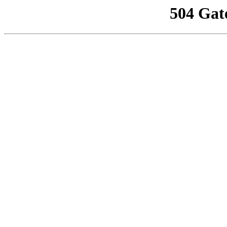
504 Gat