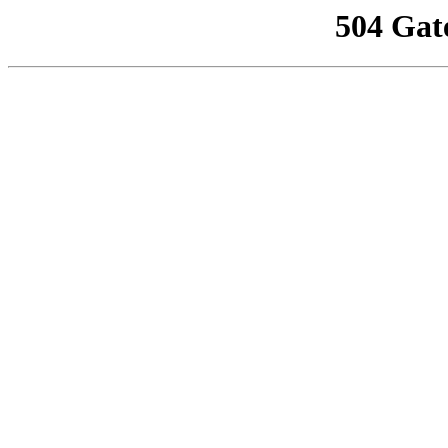
504 Gat