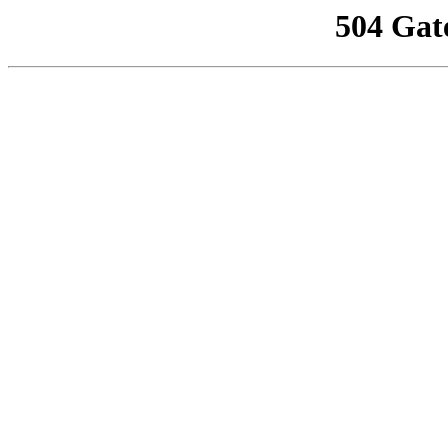
504 Gat