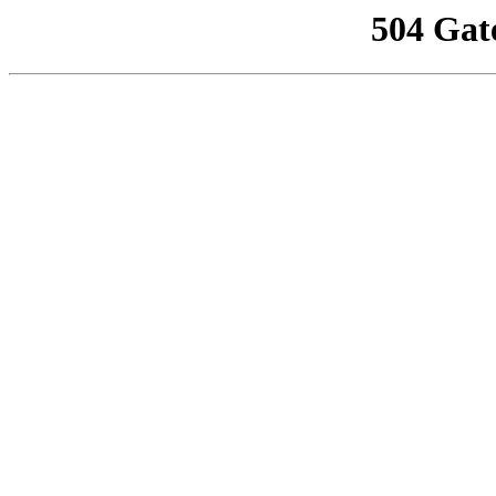
504 Gat