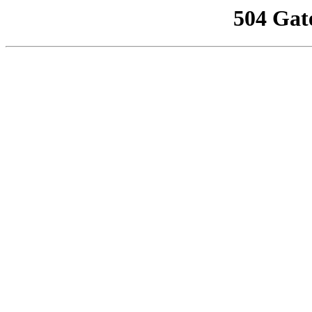
504 Gat