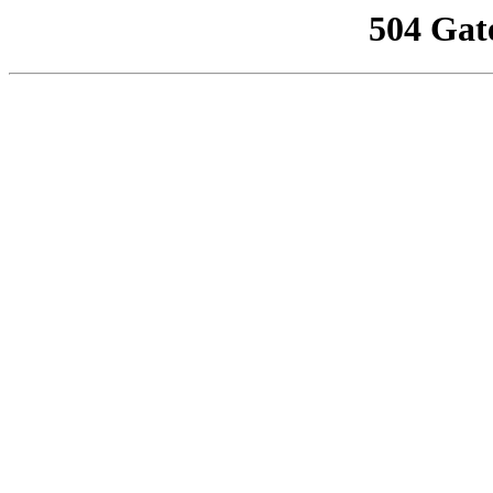
504 Gat