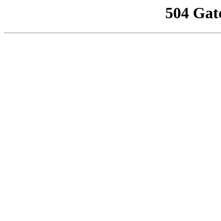
504 Gat