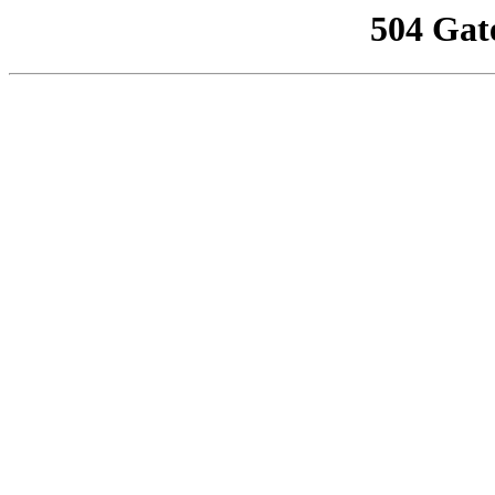
504 Gat