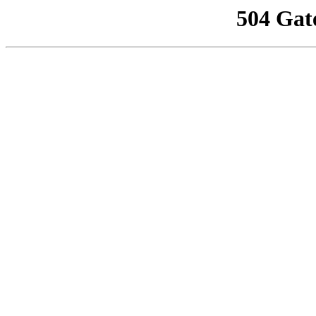
504 Gat