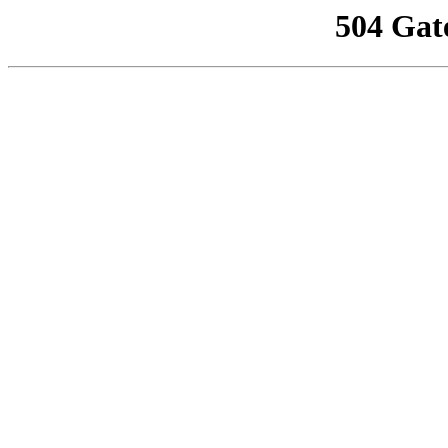
504 Gat