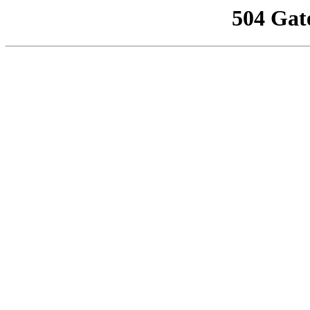
504 Gat