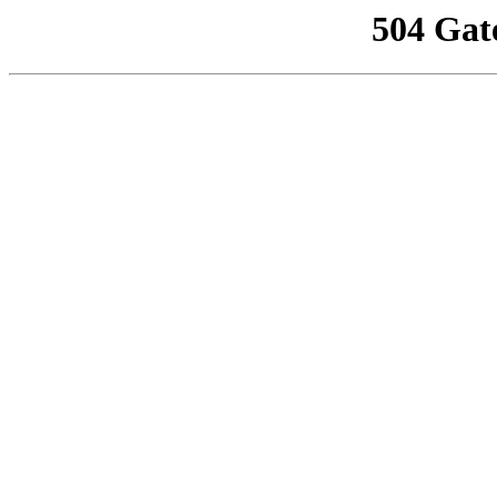
504 Gat