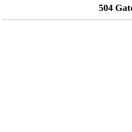
504 Gat