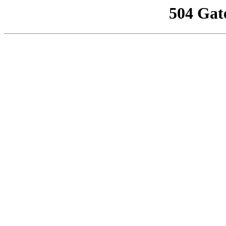
504 Gat