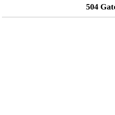
504 Gat