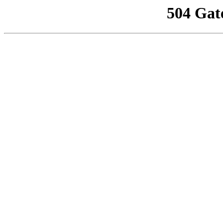
504 Gat