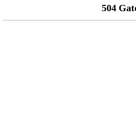
504 Gat