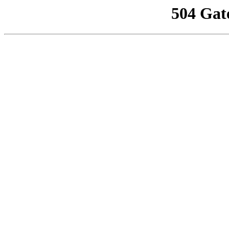
504 Gat