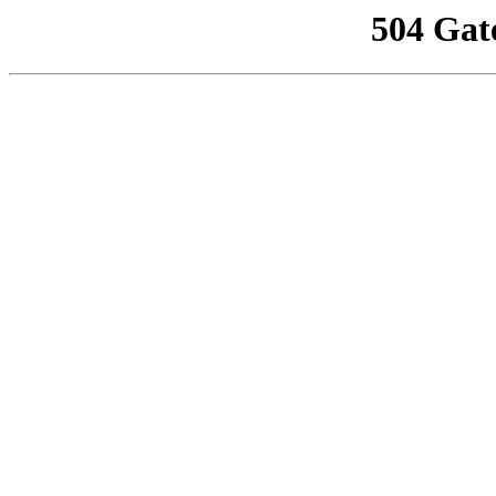
504 Gat