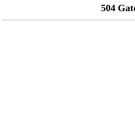
504 Gat