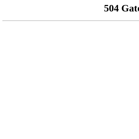
504 Gat