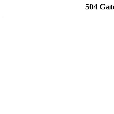
504 Gat