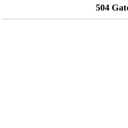
504 Gat