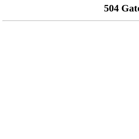
504 Gat